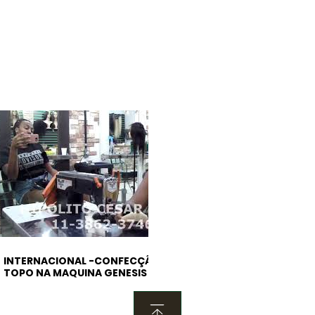
INTERNACIONAL -CONFECÇÃO DE
CURSO DE EXTEN
TOPO NA MAQUINA GENESIS
MAQUINA DE INJ
GENESEIS