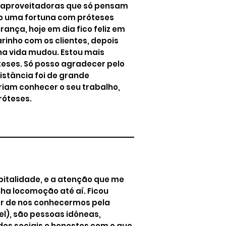
aproveitadoras que só pensam
do uma fortuna com próteses
nça, hoje em dia fico feliz em
rinho com os clientes, depois
nha vida mudou. Estou mais
teses. Só posso agradecer pelo
stância foi de grande
riam conhecer o seu trabalho,
róteses.
italidade, e a atenção que me
ha locomoção até aí. Ficou
ar de nos conhecermos pela
el), são pessoas idôneas,
es sociais e honestos com o que