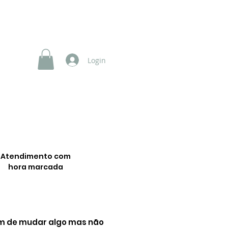
SERVIÇOS
NOSSOS VÍDEOS
Franchising
Login
Atendimento com
hora marcada
am de mudar algo mas não