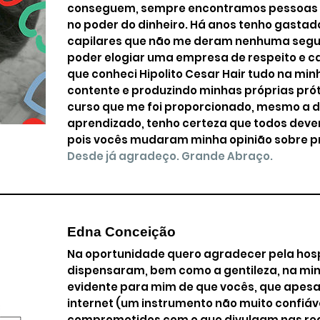
conseguem, sempre encontramos pessoas 
no poder do dinheiro. Há anos tenho gasta
capilares que não me deram nenhuma segura
poder elogiar uma empresa de respeito e ca
que conheci Hipolito Cesar Hair tudo na mi
contente e produzindo minhas próprias pró
curso que me foi proporcionado, mesmo a di
aprendizado, tenho certeza que todos deve
pois vocês mudaram minha opinião sobre p
Desde já agradeço. Grande Abraço.
Edna Conceição
Na oportunidade quero agradecer pela hosp
dispensaram, bem como a gentileza, na min
evidente para mim de que vocês, que apes
internet (um instrumento não muito confiáv
comprometidos com o que divulgam nas red