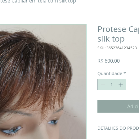
tese Capilar em tela com silk top
Protese Ca
silk top
SKU: 36523641234523
Preço
R$ 600,00
Quantidade
*
Adic
DETALHES DO PRO