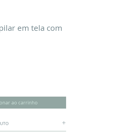
pilar em tela com
ionar ao carrinho
DUTO