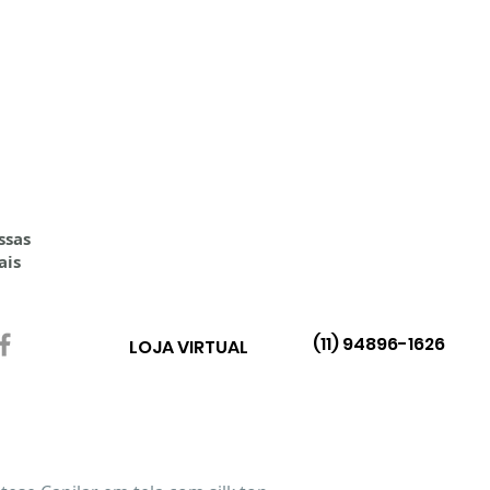
O PRÓPRIA
NOSSOS CURSOS
A EMPRESA
ssas
ais
(11) 94896-1626
LOJA VIRTUAL